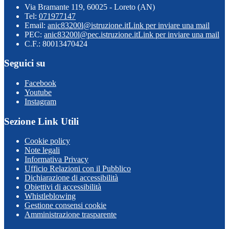
Via Bramante 119, 60025 - Loreto (AN)
Tel:
071977147
Email:
anic83200l@istruzione.it
Link per inviare una mail
PEC:
anic83200l@pec.istruzione.it
Link per inviare una mail
C.F.: 80013470424
Seguici su
Facebook
Youtube
Instagram
Sezione Link Utili
Cookie policy
Note legali
Informativa Privacy
Ufficio Relazioni con il Pubblico
Dichiarazione di accessibilità
Obiettivi di accessibilità
Whistleblowing
Gestione consensi cookie
Amministrazione trasparente