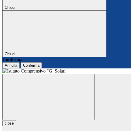
Chiudi
Chiudi
Conferma
Annulla
Conferma
close