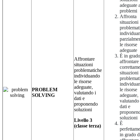
adeguate a
problemi
Affronta
situazioni
problemat
individua
parzialme
le risorse
adeguate
È in grado
Affrontare
affrontare
situazioni
correttam
problematiche
situazioni
individuando
problemat
le risorse
individua
adeguate,
PROBLEM
le risorse
valutando i
SOLVING
adeguate,
dati e
valutando 
proponendo
dati e
soluzioni
proponen
soluzioni
Livello 3
È
(classe terza)
perfettam
in grado d