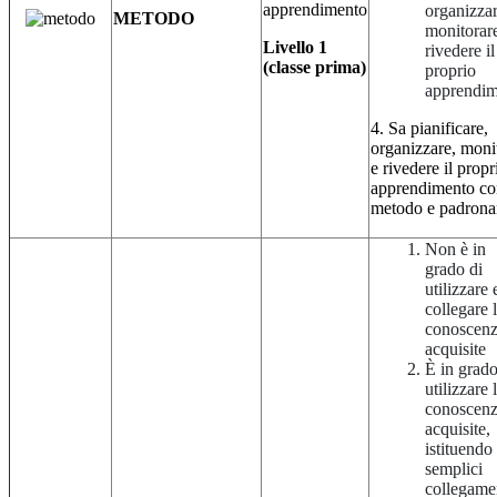
apprendimento
organizzar
METODO
monitorar
Livello 1
rivedere il
(classe prima)
proprio
apprendi
4. Sa pianificare,
organizzare, moni
e rivedere il propr
apprendimento co
metodo e padrona
Non è in
grado di
utilizzare 
collegare 
conoscen
acquisite
È in grado
utilizzare 
conoscen
acquisite,
istituendo
semplici
collegame