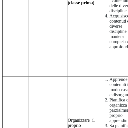
i contenut
(classe prima)
delle dive
discipline
Acquisisce
contenuti 
diverse
discipline 
maniera
completa 
approfond
Apprende 
contenuti 
modo casu
e disorga
Pianifica 
organizza
parzialmen
proprio
Organizzare il
apprendi
proprio
Sa pianifi