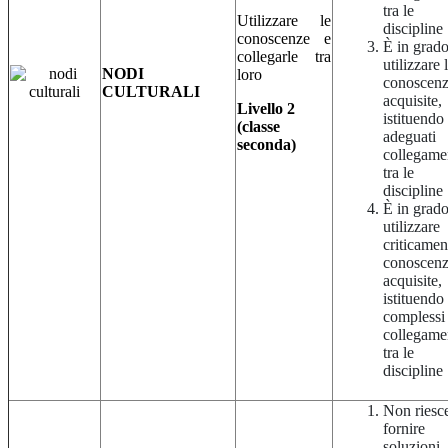
tra le
Utilizzare le
discipline
conoscenze e
È in grado
collegarle tra
utilizzare 
NODI
loro
conoscen
CULTURALI
acquisite,
Livello 2
istituendo
(classe
adeguati
seconda)
collegame
tra le
discipline
È in grado
utilizzare
criticamen
conoscen
acquisite,
istituendo
complessi
collegame
tra le
discipline
Non riesc
fornire
soluzioni