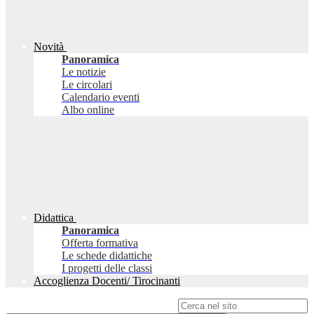
Novità
Panoramica
Le notizie
Le circolari
Calendario eventi
Albo online
Didattica
Panoramica
Offerta formativa
Le schede didattiche
I progetti delle classi
Accoglienza Docenti/ Tirocinanti
Campo di ricerca per le pagine del sito