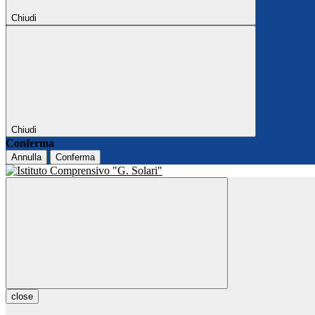
Chiudi
Chiudi
Conferma
Annulla
Conferma
close