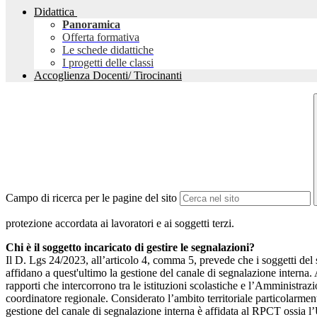
Didattica
Panoramica
Offerta formativa
Le schede didattiche
I progetti delle classi
Accoglienza Docenti/ Tirocinanti
Campo di ricerca per le pagine del sito
protezione accordata ai lavoratori e ai soggetti terzi.
Chi è il soggetto incaricato di gestire le segnalazioni?
Il D. Lgs 24/2023, all’articolo 4, comma 5, prevede che i soggetti del
affidano a quest'ultimo la gestione del canale di segnalazione interna.
rapporti che intercorrono tra le istituzioni scolastiche e l’Amministrazio
coordinatore regionale. Considerato l’ambito territoriale particolarmente
gestione del canale di segnalazione interna è affidata al RPCT ossia l