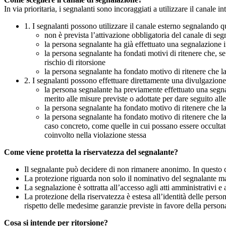
In via prioritaria, i segnalanti sono incoraggiati a utilizzare il canale
1. I segnalanti possono utilizzare il canale esterno segnaland
non è prevista l’attivazione obbligatoria del canale di se
la persona segnalante ha già effettuato una segnalazione i
la persona segnalante ha fondati motivi di ritenere che, s
rischio di ritorsione
la persona segnalante ha fondato motivo di ritenere che la
2. I segnalanti possono effettuare direttamente una divulgazion
la persona segnalante ha previamente effettuato una segnal
merito alle misure previste o adottate per dare seguito all
la persona segnalante ha fondato motivo di ritenere che la
la persona segnalante ha fondato motivo di ritenere che la
caso concreto, come quelle in cui possano essere occultate
coinvolto nella violazione stessa
Come viene protetta la riservatezza del segnalante?
Il segnalante può decidere di non rimanere anonimo. In questo ca
La protezione riguarda non solo il nominativo del segnalante ma a
La segnalazione è sottratta all’accesso agli atti amministrativi e 
La protezione della riservatezza è estesa all’identità delle pers
rispetto delle medesime garanzie previste in favore della person
Cosa si intende per ritorsione?