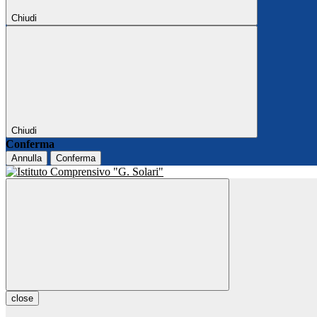
Chiudi
Chiudi
Conferma
Annulla
Conferma
close