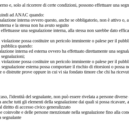
 interno e, solo al ricorrere di certe condizioni, possono effettuare una s
o quindi ad ANAC quando:
gnalazione interna ovvero questo, anche se obbligatorio, non è attivo o, 
nterna e la stessa non ha avuto seguito
e effettuasse una segnalazione interna, alla stessa non sarebbe dato eff
 violazione possa costituire un pericolo imminente o palese per il pubbl
e pubblica quando:
azione interna ed esterna ovvero ha effettuato direttamente una segnalazio
e segnalazioni;
 violazione possa costituire un pericolo imminente o palese per il pubbli
 segnalazione esterna possa comportare il rischio di ritorsioni o possa n
 o distrutte prove oppure in cui vi sia fondato timore che chi ha ricevut
so, l'identità del segnalante, non può essere rivelata a persone diverse 
nche tutti gli elementi della segnalazione dai quali si possa ricavare, 
al diritto di accesso civico generalizzato
one coinvolte e delle persone menzionate nella segnalazione fino alla con
a segnalante