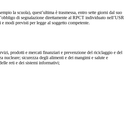
mpio la scuola), quest’ultima è trasmessa, entro sette giorni dal suo
o l’obbligo di segnalazione direttamente al RPCT individuato nell’USR
pi e modi previsti per legge al soggetto competente.
ervizi, prodotti e mercati finanziari e prevenzione del riciclaggio e del
za nucleare; sicurezza degli alimenti e dei mangimi e salute e
lle reti e dei sistemi informativi;