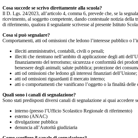
Cosa succede se scrivo direttamente alla scuola?
Il D. Lgs. 24/2023, all’articolo 4, comma 6, prevede che, se la segnal
ricevimento, al soggetto competente, dando contestuale notizia della 
di riferimento, qualora il segnalante scrivesse al presente Istituto Sco
Cosa si può segnalare?
Comportamenti, atti od omissioni che ledono l’interesse pubblico o l’i
illeciti amministrativi, contabili, civili o penali;
illeciti che rientrano nell’ambito di applicazione degli atti dell’
finanziamento del terrorismo; sicurezza e conformità dei prodotti
benessere degli animali; salute pubblica; protezione dei consumato
atti od omissioni che ledono gli interessi finanziari dell’Unione;
atti od omissioni riguardanti il mercato interno;
atti o comportamenti che vanificano l’oggetto o la finalità delle d
Quali sono i canali di segnalazione?
Sono stati predisposti diversi canali di segnalazione ai quai accedere 
interno (presso l’Ufficio Scolastico Regionale di riferimento)
esterno (ANAC)
divulgazione pubblica
denuncia all’Autorità giudiziaria
Come scegliere il canale di segnalazione?