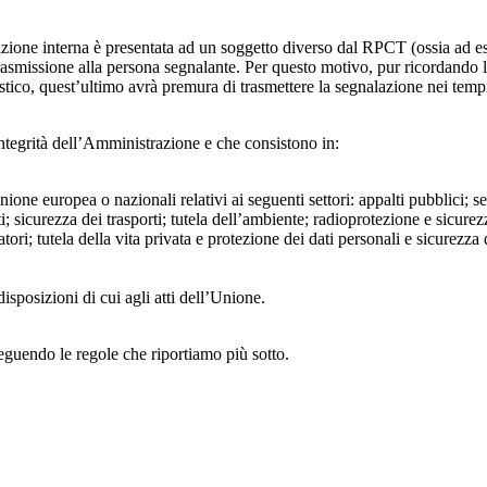
azione interna è presentata ad un soggetto diverso dal RPCT (ossia ad ese
trasmissione alla persona segnalante. Per questo motivo, pur ricordand
lastico, quest’ultimo avrà premura di trasmettere la segnalazione nei tem
ntegrità dell’Amministrazione e che consistono in:
Unione europea o nazionali relativi ai seguenti settori: appalti pubblici; s
; sicurezza dei trasporti; tutela dell’ambiente; radioprotezione e sicurez
ri; tutela della vita privata e protezione dei dati personali e sicurezza de
isposizioni di cui agli atti dell’Unione.
seguendo le regole che riportiamo più sotto.