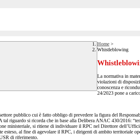
Home
>
Whistleblowing
Whistleblow
La normativa in mater
violazioni di disposiz
conoscenza e riconduc
24/2023 pone a carico 
 settore pubblico cui è fatto obbligo di prevedere la figura del Respon
 A tal riguardo si ricorda che in base alla Delibera ANAC 430/2016: “tenu
ne ministeriale, si ritiene di individuare il RPC nel Direttore dell’Uffici
 esteso, al fine di agevolare il RPC, i dirigenti di ambito territoriale o
’USR di riferimento.