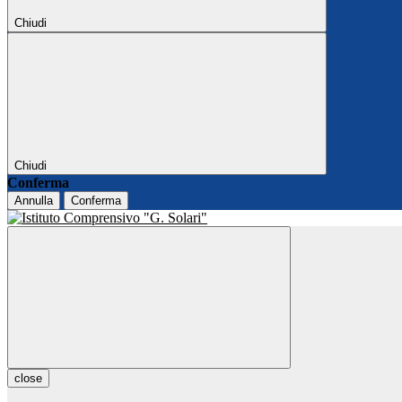
Chiudi
Chiudi
Conferma
Annulla
Conferma
close