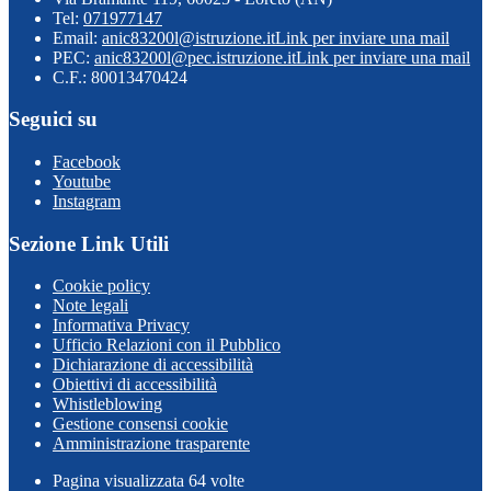
Tel:
071977147
Email:
anic83200l@istruzione.it
Link per inviare una mail
PEC:
anic83200l@pec.istruzione.it
Link per inviare una mail
C.F.: 80013470424
Seguici su
Facebook
Youtube
Instagram
Sezione Link Utili
Cookie policy
Note legali
Informativa Privacy
Ufficio Relazioni con il Pubblico
Dichiarazione di accessibilità
Obiettivi di accessibilità
Whistleblowing
Gestione consensi cookie
Amministrazione trasparente
Pagina visualizzata
64
volte