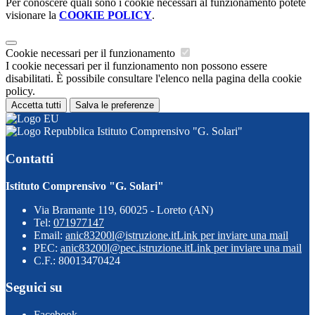
Per conoscere quali sono i cookie necessari al funzionamento potete
visionare la
COOKIE POLICY
.
Cookie necessari per il funzionamento
I cookie necessari per il funzionamento non possono essere
disabilitati. È possibile consultare l'elenco nella pagina della cookie
policy.
Accetta tutti
Salva le preferenze
Istituto Comprensivo "G. Solari"
Contatti
Istituto Comprensivo "G. Solari"
Via Bramante 119, 60025 - Loreto (AN)
Tel:
071977147
Email:
anic83200l@istruzione.it
Link per inviare una mail
PEC:
anic83200l@pec.istruzione.it
Link per inviare una mail
C.F.: 80013470424
Seguici su
Facebook