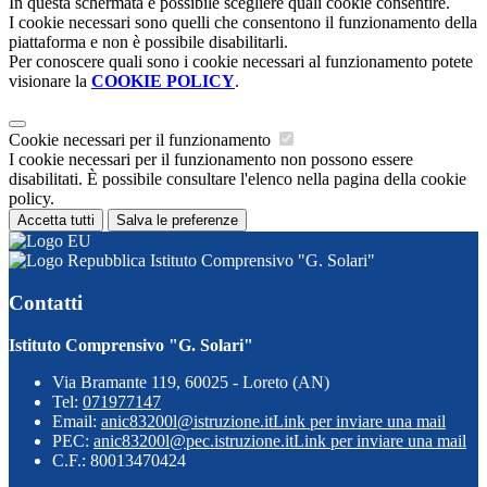
In questa schermata è possibile scegliere quali cookie consentire.
I cookie necessari sono quelli che consentono il funzionamento della
piattaforma e non è possibile disabilitarli.
Per conoscere quali sono i cookie necessari al funzionamento potete
visionare la
COOKIE POLICY
.
Cookie necessari per il funzionamento
I cookie necessari per il funzionamento non possono essere
disabilitati. È possibile consultare l'elenco nella pagina della cookie
policy.
Accetta tutti
Salva le preferenze
Istituto Comprensivo "G. Solari"
Contatti
Istituto Comprensivo "G. Solari"
Via Bramante 119, 60025 - Loreto (AN)
Tel:
071977147
Email:
anic83200l@istruzione.it
Link per inviare una mail
PEC:
anic83200l@pec.istruzione.it
Link per inviare una mail
C.F.: 80013470424