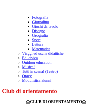
Fotografia
Giornalino
Giochi da tavolo
Disegno
Geografia
Sport
Lettura
Matematica
Viaggi ed uscite didattiche
Ed. civica
Outdoor education
Musica!
Tutti in scena! (Teatro)
Oracy
Modulistica alunni
Club di orientamento
📩
CLUB DI ORIENTAMENTO
📩