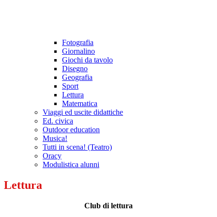
Fotografia
Giornalino
Giochi da tavolo
Disegno
Geografia
Sport
Lettura
Matematica
Viaggi ed uscite didattiche
Ed. civica
Outdoor education
Musica!
Tutti in scena! (Teatro)
Oracy
Modulistica alunni
Lettura
Club di lettura