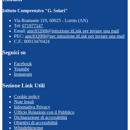
Istituto Comprensivo "G. Solari"
Via Bramante 119, 60025 - Loreto (AN)
Tel:
071977147
Email:
anic83200l@istruzione.it
Link per inviare una mail
PEC:
anic83200l@pec.istruzione.it
Link per inviare una mail
C.F.: 80013470424
Seguici su
Facebook
Youtube
Instagram
Sezione Link Utili
Cookie policy
Note legali
Informativa Privacy
Ufficio Relazioni con il Pubblico
Dichiarazione di accessibilità
Obiettivi di accessibilità
Whistleblowing