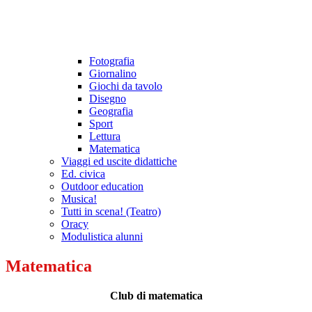
Fotografia
Giornalino
Giochi da tavolo
Disegno
Geografia
Sport
Lettura
Matematica
Viaggi ed uscite didattiche
Ed. civica
Outdoor education
Musica!
Tutti in scena! (Teatro)
Oracy
Modulistica alunni
Matematica
Club di matematica