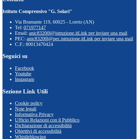
Istituto Comprensivo "G. Solari"
Via Bramante 119, 60025 - Loreto (AN)
Tel:
071977147
Email:
anic83200l@istruzione.it
Link per inviare una mail
PEC:
anic83200l@pec.istruzione.it
Link per inviare una mail
C.F.: 80013470424
Seguici su
Facebook
Youtube
Instagram
Sezione Link Utili
Cookie policy
Note legali
Informativa Privacy
Ufficio Relazioni con il Pubblico
Dichiarazione di accessibilità
Obiettivi di accessibilità
Whistleblowing