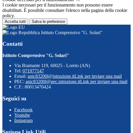
I cookie necessari per il funzionamento non possono essere
disabilitati. È possibile consultare l'elenco nella pagina della cookie
policy.
Accetta tutti
Salva le preferenze
Istituto Comprensivo "G. Solari"
Contatti
Istituto Comprensivo "G. Solari"
Via Bramante 119, 60025 - Loreto (AN)
Tel:
071977147
Email:
anic83200l@istruzione.it
Link per inviare una mail
PEC:
anic83200l@pec.istruzione.it
Link per inviare una mail
C.F.: 80013470424
Seguici su
Facebook
Youtube
Instagram
Sezione Link Utili