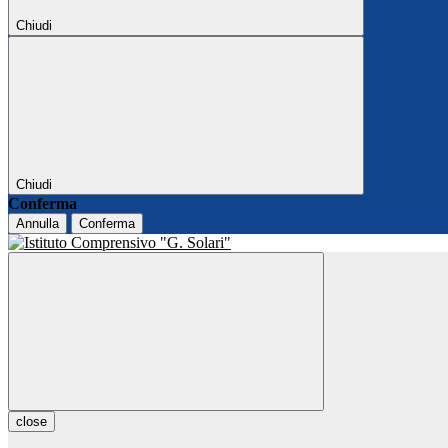
Chiudi
Chiudi
Conferma
Annulla
Conferma
close