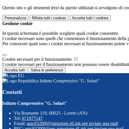
Questo sito o gli strumenti terzi da questo utilizzati si avvalgono di coo
Personalizza
Rifiuta tutti
i cookies
Accetta tutti
i cookies
Gestione cookie
In questa schermata è possibile scegliere quali cookie consentire.
I cookie necessari sono quelli che consentono il funzionamento della pi
Per conoscere quali sono i cookie necessari al funzionamento potete v
Cookie necessari per il funzionamento
I cookie necessari per il funzionamento non possono essere disabilitati.
Accetta tutti
Salva le preferenze
Istituto Comprensivo "G. Solari"
Contatti
Istituto Comprensivo "G. Solari"
Via Bramante 119, 60025 - Loreto (AN)
Tel:
071977147
Email:
anic83200l@istruzione.it
Link per inviare una mail
PEC:
anic83200l@pec.istruzione.it
Link per inviare una mail