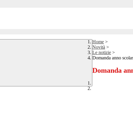
Home
>
Novità
>
Le notizie
>
Domanda anno scolas
Domanda anno