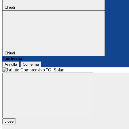
Chiudi
Chiudi
Conferma
Annulla
Conferma
close