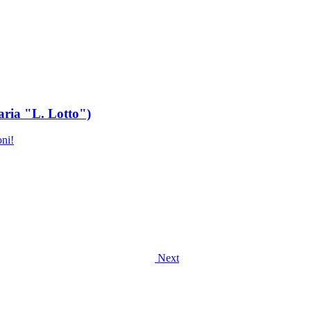
daria "L. Lotto")
oni!
Next