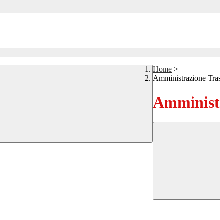
Home
>
Amministrazione Tra
Amministr