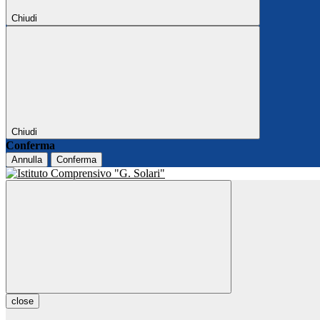
Chiudi
Chiudi
Conferma
Annulla
Conferma
close