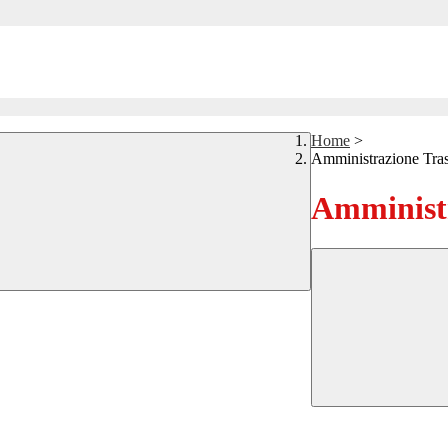
Home
>
Amministrazione Tra
Amministr