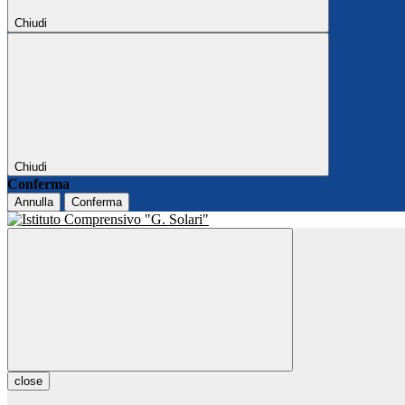
Chiudi
Chiudi
Conferma
Annulla
Conferma
close